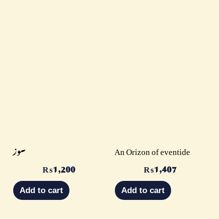
An Orizon of eventide
سوز
₨
1,407
₨
1,200
Add to cart
Add to cart