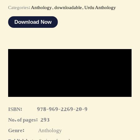
Categories:
Anthology
,
downloadable
,
Urdu Anthology
Download Now
Description
Reviews (0)
More Products
ISBN:
978-969-2269-20-9
No. of pages:
293
Genre:
Anthology
Publish by:
Series of words