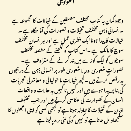
انتھولوجی
وجود گمان یہ کتاب مختلف مصنفین کے خیالات کا مجموعہ ہے
۔انسانی ذہن مختلف تخیلات و تصورات کی آما جگاہ ہے ۔
خیالات کا پیدا ہونا ایک فطری عمل ہے اور ہر انسان مختلف
سوچ کا مالک ہے ۔اس کتاب کو لکھنے کے مقصد مختلف
سوچوں کو ایک کوزے میں بند کرنے کے متراوف ہے۔
تصورات شعوری اور لا شعوری طور پر انسانی ذہن کے دریچوں
پہ رقص کرتے ہيں ۔کچھ خیالات ما حولیاتی و معاشرتی تجربات
کی بنا پر پیدا ہوے ہیں اور کہیں نا کہیں یہ حالات و واقعات
انسان کے تصوارت کی عکاسی کرتے ہیں اور جب مختلف
اذہان کے تخیلات کا تبادلہ ہوتا ہے تو کبھی کسی کو اپنی الجھنوں کا
سلجھاو مل جاتا ہے تو کہیں کوئی نئی راہ پالیتا ہے