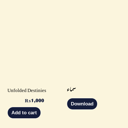
سماء
Unfolded Destinies
₨
1,000
Download
Add to cart