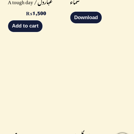
A tough day / غباردل
سماء
₨
1,500
Download
Add to cart