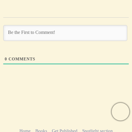
0
COMMENTS
Home
Books
Get Published
Spotlight section