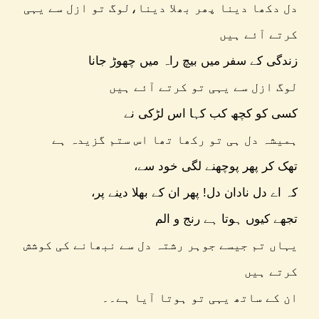
دل دکھا دینا پھر بھلا دینا،لوگ تو ازل سے یہی
کرتے آئے ہیں
زندگی کے سفر میں بیچ راہ میں چھوڑ جانا
لوگ ازل سے یہی تو کرتے آئے ہیں
کسی کو کچھ کب کہا اس لڑکی نے
ہمیشہ دل ہی تو رکھا تھا اس ستم گزیدہ ہے
،تھک کر پھر پوچھنے لگی خود سے
،کہ اے دل نادان دل! پھر ان کے بھلا دینے پر
تجھے کیوں ہوتا ہے رنج و الم
یہاں تم جیسے جوہر رشتہ دل سے نبھانے کی کوشش
کرتے ہیں
ان کے ساتھ یہی تو ہوتا آیا ہے۔۔