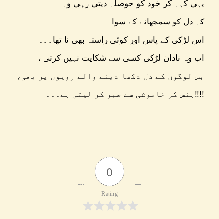
یہی کہہ کر خود کو حوصلہ دیتی رہی وہ
کہ دل کو سمجھانے کے سوا
اس لڑکی کے پاس اور کوئی راستہ بھی نا تھا۔۔۔
، اب وہ نادان لڑکی کسی سے شکایت نہیں کرتی
بس لوگوں کے دل دکھا دینے والے رویوں پر بھی،
ہنس کر خاموشی سے صبر کر لیتی ہے۔۔۔!!!!
0
Rating