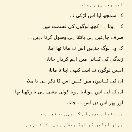
،اور پھر یوں ہوا
کہ سمجھ لیا اس لڑکی نے
کہ ہوتا ہے کچھ لوگوں کی قسمت میں
صرف چاہتیں ہی بانٹنا ہی،وصول کرنا نہیں۔۔
،کہ وہ لوگ جنہیں اس نے مانا تھا اپنا
،زندگی کی کہانی میں اہم کردار جانا
،انہیں لوگوں نے اسے کبھی اپنا نا مانا
،ان کی کہانیوں میں کہیں اس کا ذکر ہی نا ملا
ان کے لیے اس ہونا،نا ہونا کوئی معنی ہی نا رکھتا تھا
،اور پھر اس دن اس نے جانا
یہ دنیا ہے،یہاں کا یہی دستور ہے
یہاں لوگوں کو لوگ بھلا ہی دیا کرتے ہیں